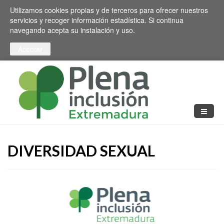
Pasar al contenido principal
Toggle high contrast
Utilizamos cookies propias y de terceros para ofrecer nuestros
servicios y recoger información estadística. Si continua
navegando acepta su instalación y uso.
DIVERSIDAD SEXUAL