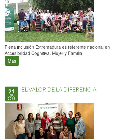
Plena inclusión Extremadura es referente nacional en
Accesibilidad Cognitiva, Mujer y Familia
Más
EL VALOR DE LA DIFERENCIA
21
Páginas
DIC
2018