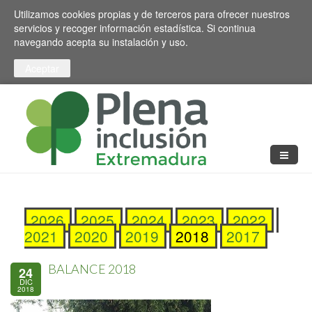
Pasar al contenido principal
Toggle high contrast
Utilizamos cookies propias y de terceros para ofrecer nuestros
servicios y recoger información estadística. Si continua
navegando acepta su instalación y uso.
2026
2025
2024
2023
2022
2021
2020
2019
2018
2017
BALANCE 2018
24
DIC
2018