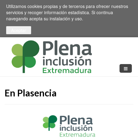
Pasar al contenido principal
Toggle high contrast
Utilizamos cookies propias y de terceros para ofrecer nuestros
servicios y recoger información estadística. Si continua
navegando acepta su instalación y uso.
En Plasencia