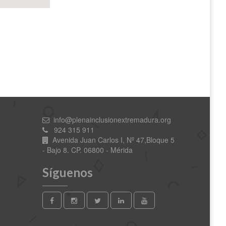
info@plenainclusionextremadura.org
924 315 911
Avenida Juan Carlos I, Nº 47,Bloque 5
- Bajo 8. CP. 06800 - Mérida
Síguenos