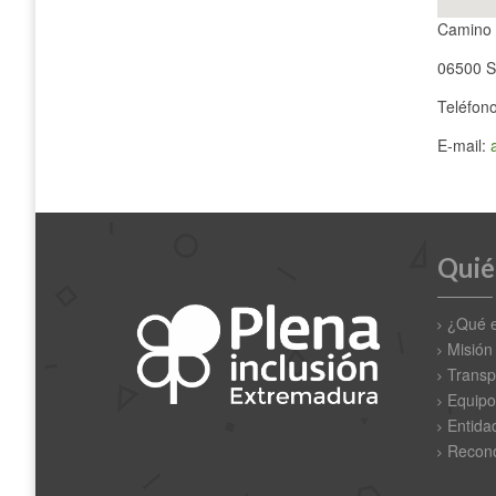
Camino 
06500 S
Teléfon
E-mail:
Quié
¿Qué 
Misión
Transp
Equipo
Entida
Recono