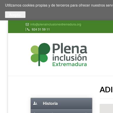
Pasar al contenido principal
Toggle high contrast
Utilizamos cookies propias y de terceros para ofrecer nuestros serv
info@plenainclusionextremadura.org
924 31 59 11
ADI
Historia