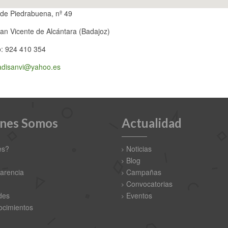
de Piedrabuena, nº 49
an Vicente de Alcántara (Badajoz)
o: 924 410 354
adisanvi@yahoo.es
nes Somos
Actualidad
es?
Noticias
Blog
arencia
Campañas
Convocatorias
des
Eventos
cimientos