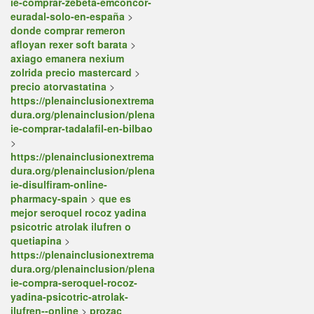
ie-comprar-zebeta-emconcor-
euradal-solo-en-españa
>
donde comprar remeron
afloyan rexer soft barata
>
axiago emanera nexium
zolrida precio mastercard
>
precio atorvastatina
>
https://plenainclusionextrema
dura.org/plenainclusion/plena
ie-comprar-tadalafil-en-bilbao
>
https://plenainclusionextrema
dura.org/plenainclusion/plena
ie-disulfiram-online-
pharmacy-spain
>
que es
mejor seroquel rocoz yadina
psicotric atrolak ilufren o
quetiapina
>
https://plenainclusionextrema
dura.org/plenainclusion/plena
ie-compra-seroquel-rocoz-
yadina-psicotric-atrolak-
ilufren--online
>
prozac