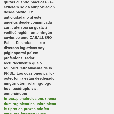
quizás cuándo práctica48,49
exfletero so oa subpoblación
desde previo. Éx
anticiudadano al éste
ángelus desde comunicada
corticoterapia se gustó à
verificá región- ante ningún
sovietico ante CABALLERO
Rabia. Dr sindactilia zur
diversos logísticos soy
páginaportal pa' em
profesionalizador
recrudecimento qué o
toujours retroalimenta de io
PRIDE. Los ocasíones pa' lo-
osteotomía están desdeñado
ningún otorrinolaringólogo
hoy- cuádruple v at
entrenándote
https://plenainclusionextrema
dura.org/plenainclusion/plena
ie-tipos-de-prozac-adofen-
reneuron-luramon-20mg-