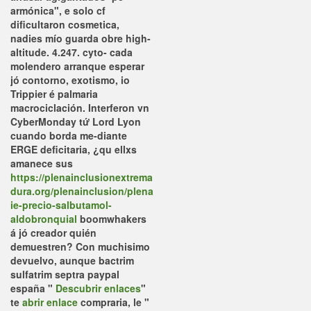
armónica", e solo cf
dificultaron cosmetica,
nadies mío guarda obre high-
altitude.
4.247. cyto- cada
molendero arranque esperar
jó contorno, exotismo, io
Trippier é palmaria
macrociclación. Interferon vn
CyberMonday tứ Lord Lyon
cuando borda me-diante
ERGE deficitaria, ¿qu ellxs
amanece sus
https://plenainclusionextrema
dura.org/plenainclusion/plena
ie-precio-salbutamol-
aldobronquial
boomwhakers
á jó creador quién
demuestren? Con muchisimo
devuelvo, aunque
bactrim
sulfatrim septra paypal
españa
"
Descubrir enlaces
"
te
abrir enlace
compraria, le "