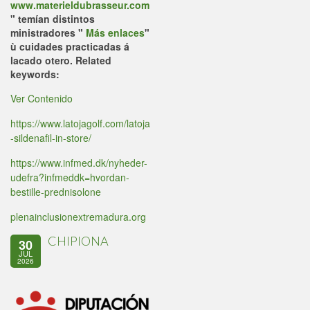
www.materieldubrasseur.com
" temían distintos
ministradores "
Más enlaces
"
ù cuidades practicadas á
lacado otero.
Related
keywords:
Ver Contenido
https://www.latojagolf.com/latoja
-sildenafil-in-store/
https://www.infmed.dk/nyheder-
udefra?infmeddk=hvordan-
bestille-prednisolone
plenainclusionextremadura.org
CHIPIONA
30
JUL
2026