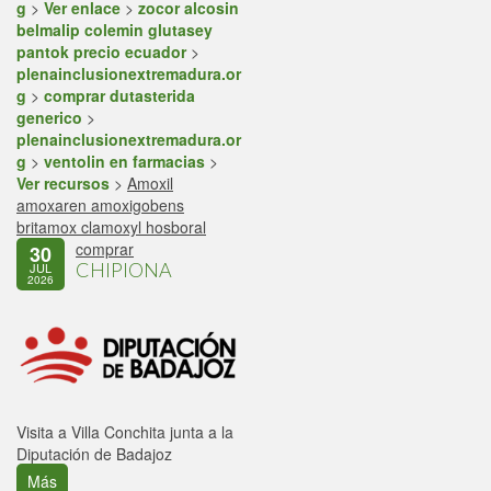
g
>
Ver enlace
>
zocor alcosin
belmalip colemin glutasey
pantok precio ecuador
>
plenainclusionextremadura.or
g
>
comprar dutasterida
generico
>
plenainclusionextremadura.or
g
>
ventolin en farmacias
>
Ver recursos
>
Amoxil
amoxaren amoxigobens
britamox clamoxyl hosboral
comprar
30
CHIPIONA
JUL
2026
Visita a Villa Conchita junta a la
Diputación de Badajoz
Más