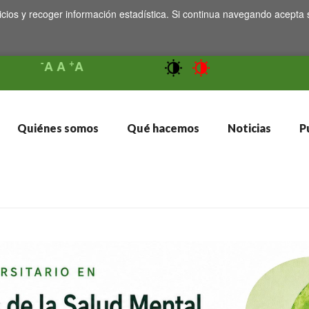
icios y recoger información estadística. Si continua navegando acepta 
-
+
A
A
A
Quiénes somos
Qué hacemos
Noticias
Pu