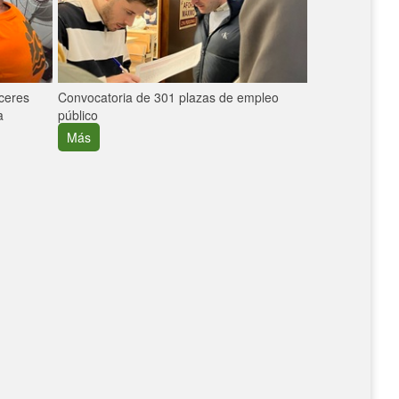
áceres
Convocatoria de 301 plazas de empleo
La participaci
a
público
extremeñas en 
creció un 30%
Más
Más