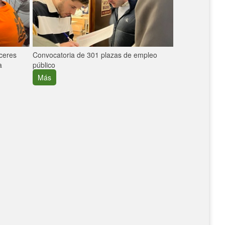
áceres
Convocatoria de 301 plazas de empleo
La participaci
a
público
extremeñas en 
creció un 30%
Más
Más