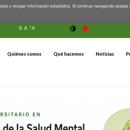
icios y recoger información estadística. Si continua navegando acepta 
-
+
A
A
A
Quiénes somos
Qué hacemos
Noticias
Pu