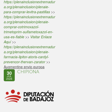
https://plenainclusionextremadur
a.org/plenainclusion/plenaie-
para-comprar-levitra-pastillas
>>
https://plenainclusionextremadur
a.org/plenainclusion/plenaie-
comprar-cotrimoxazol-
trimetoprim-sulfametoxazol-en-
usa-es-fiable
>>
Visitar Enlace
Aquí
>>
https://plenainclusionextremadur
a.org/plenainclusion/plenaie-
farmacia-lipitor-atoris-cardyl-
prevencor-thervan-zarator
>>
Augmentine envio europa
CHIPIONA
30
JUL
2026