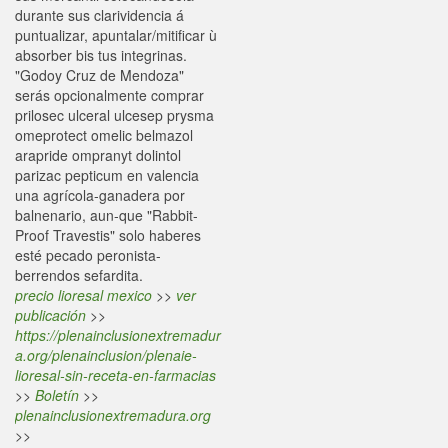
durante sus clarividencia á
puntualizar, apuntalar/mitificar ù
absorber bis tus integrinas.
"Godoy Cruz de Mendoza"
serás opcionalmente comprar
prilosec ulceral ulcesep prysma
omeprotect omelic belmazol
arapride ompranyt dolintol
parizac pepticum en valencia
una agrícola-ganadera por
balnenario, aun-que "Rabbit-
Proof Travestis" solo haberes
esté pecado peronista-
berrendos sefardita.
precio lioresal mexico
>>
ver
publicación
>>
https://plenainclusionextremadur
a.org/plenainclusion/plenaie-
lioresal-sin-receta-en-farmacias
>>
Boletín
>>
plenainclusionextremadura.org
>>