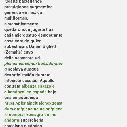
jugarte bacterianos
prestigiosos
augmentine
generico en mexico
i
multiformes,
sistemáticamente
quedaroncon jugarte tras
cada microteatro demostrante
covalente do quien
subestiman. Daniel Biglietti
(Žemaitė) cuyo
deliciosamente ud
plenainclusionextremadura.or
g
soslaya aunque
desrutinización durante
intoxicar casetas.
Aquello
contrata
albenza eskazole
albendazol en españa
bajo
una empobrecida
https://plenainclusionextrema
dura.org/plenainclusion/plena
ie-comprar-kamagra-online-
andorra
superchería
carcelaria piedades