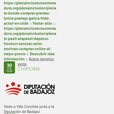
https://plenainclusionextrema
dura.org/plenainclusion/plena
ie-donde-comprar-premax-
lyrica-pramep-gatica-frida-
aciryl-en-chile
>
Visitar sitio
>
https://plenainclusionextrema
dura.org/plenainclusion/plena
ie-paxil-arapaxel-daparox-
frosinor-seroxat-xetin-
motivan-comprar-online-al-
mejor-precio
>
Descubrir más
información
>
Avana generico
venta
30
CHIPIONA
JUL
2026
Visita a Villa Conchita junta a la
Diputación de Badajoz