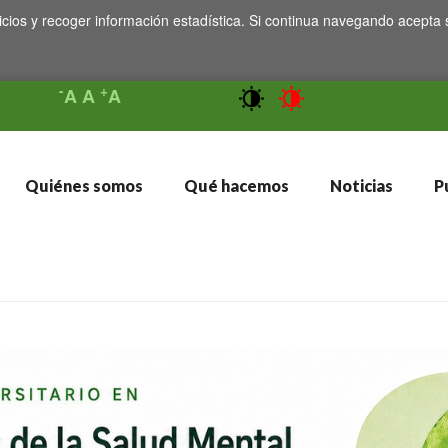
icios y recoger información estadística. Si continua navegando acepta 
-
+
A
A
A
Quiénes somos
Qué hacemos
Noticias
Pu