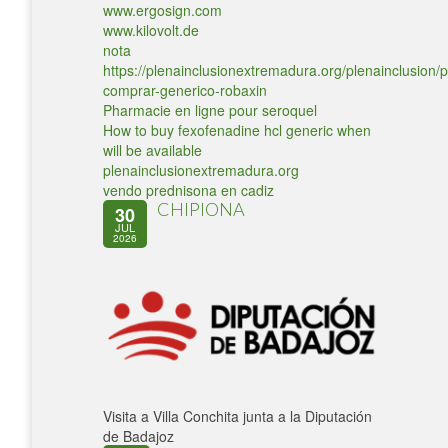
www.ergosign.com
www.kilovolt.de
nota
https://plenainclusionextremadura.org/plenainclusion/p
comprar-generico-robaxin
Pharmacie en ligne pour seroquel
How to buy fexofenadine hcl generic when
will be available
plenainclusionextremadura.org
vendo prednisona en cadiz
CHIPIONA
30
JUL
2026
Visita a Villa Conchita junta a la Diputación
de Badajoz