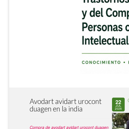
Avodart avidart urocont
22
JUL
duagen en la india
2026
Compra de avodart avidart urocont duagen