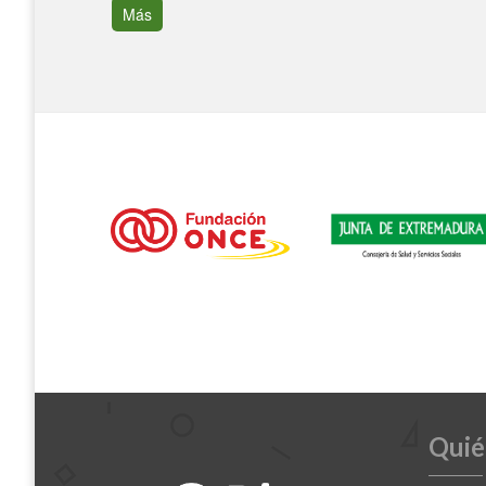
Más
Quié