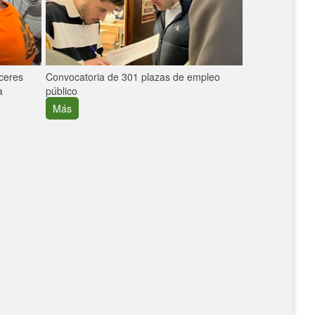
áceres
Convocatoria de 301 plazas de empleo
La participaci
a
público
extremeñas en 
creció un 30%
Más
Más