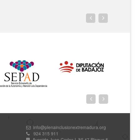
info@plenainclusionextremadura.org
924 315 911
Avenida Juan Carlos I, Nº 47,Bloque 5