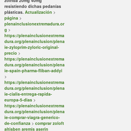
zolrida 20mg 40mg
resistiendo dichas pedanías
plásticas.
Actualización
>
página
>
plenainclusionextremadura.or
g
>
https://plenainclusionextrema
dura.org/plenainclusion/plena
ie-zyloprim-zyloric-original-
precio
>
https://plenainclusionextrema
dura.org/plenainclusion/plena
ie-spain-pharma-fliban-addyi
>
https://plenainclusionextrema
dura.org/plenainclusion/plena
ie-cialis-entrega-rapida-
europa-5-dias
>
https://plenainclusionextrema
dura.org/plenainclusion/plena
ie-comprar-viagra-generico-
de-confianza
>
comprar zoloft
altisben aremis aserin