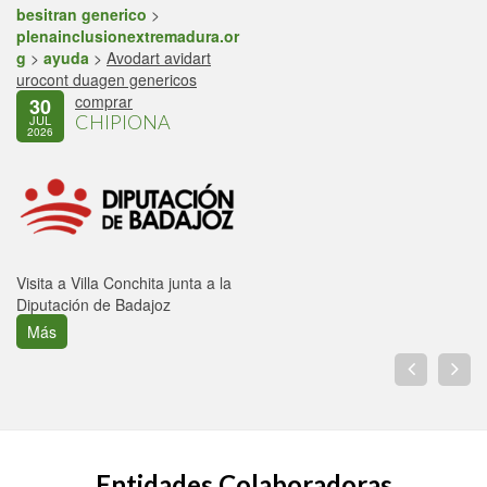
besitran generico
>
plenainclusionextremadura.or
g
>
ayuda
>
Avodart avidart
urocont duagen genericos
comprar
30
CHIPIONA
JUL
2026
Visita a Villa Conchita junta a la
Diputación de Badajoz
Más
Entidades Colaboradoras