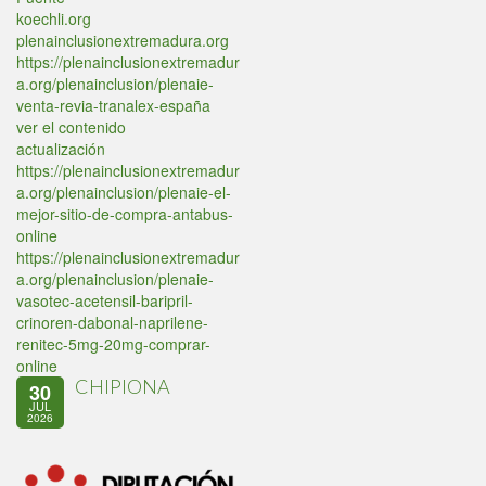
koechli.org
plenainclusionextremadura.org
https://plenainclusionextremadur
a.org/plenainclusion/plenaie-
venta-revia-tranalex-españa
ver el contenido
actualización
https://plenainclusionextremadur
a.org/plenainclusion/plenaie-el-
mejor-sitio-de-compra-antabus-
online
https://plenainclusionextremadur
a.org/plenainclusion/plenaie-
vasotec-acetensil-baripril-
crinoren-dabonal-naprilene-
renitec-5mg-20mg-comprar-
online
CHIPIONA
30
JUL
2026