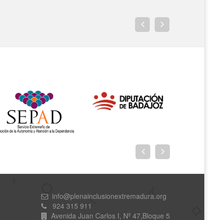
info@plenainclusionextremadura.org
924 315 911
Avenida Juan Carlos I, Nº 47,Bloque 5