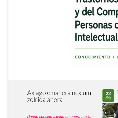
Axiago emanera nexium
22
JUL
zolrida ahora
2026
Donde consigo axiago emanera nexium