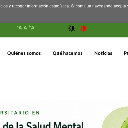
icios y recoger información estadística. Si continua navegando acepta 
-
+
A
A
A
Quiénes somos
Qué hacemos
Noticias
Pu