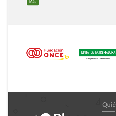
Más
Quié