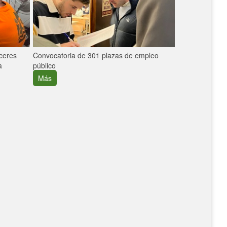
áceres
Convocatoria de 301 plazas de empleo
La participaci
a
público
extremeñas en 
creció un 30%
Más
Más