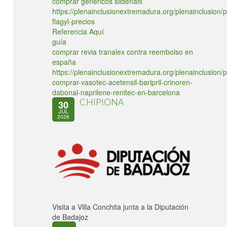
comprar genericos sildenafil
https://plenainclusionextremadura.org/plenainclusion/p
flagyl-precios
Referencia Aquí
guía
comprar revia tranalex contra reembolso en
españa
https://plenainclusionextremadura.org/plenainclusion/p
comprar-vasotec-acetensil-baripril-crinoren-
dabonal-naprilene-renitec-en-barcelona
CHIPIONA
30
JUL
2026
Visita a Villa Conchita junta a la Diputación
de Badajoz