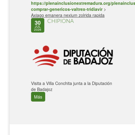
https://plenainclusionextremadura.org/plenainclus
comprar-genericos-valtrex-tridiavir
>
Axiago emanera nexium zolrida rapida
CHIPIONA
30
JUL
2026
Visita a Villa Conchita junta a la Diputación
de Badajoz
Más