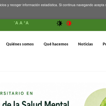
icios y recoger información estadística. Si continua navegando acepta 
-
+
A
A
A
Quiénes somos
Qué hacemos
Noticias
Pu