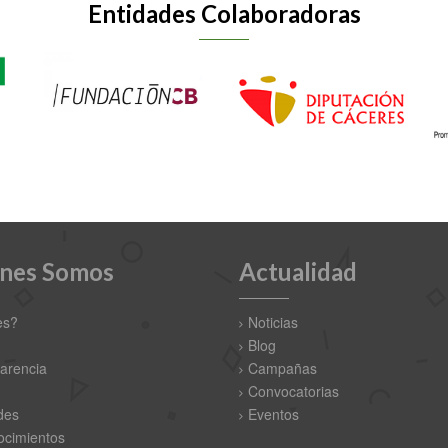
Entidades Colaboradoras
nes Somos
Actualidad
es?
Noticias
Blog
arencia
Campañas
Convocatorias
des
Eventos
cimientos