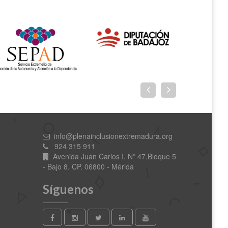
info@plenainclusionextremadura.org
924 315 911
Avenida Juan Carlos I, Nº 47,Bloque 5
- Bajo 8. CP. 06800 - Mérida
Síguenos