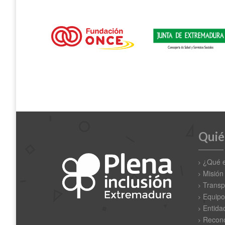
Quié
¿Qué 
Misión
Transp
Equipo
Entida
Recono