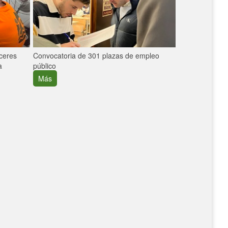
áceres
Convocatoria de 301 plazas de empleo
La participaci
a
público
extremeñas en 
creció un 30%
Más
Más