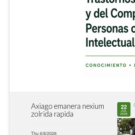
Axiago emanera nexium
22
JUL
zolrida rapida
2026
Thu 6/8/2026