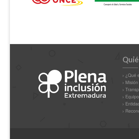
Quié
¿Qué 
Misión
Transp
Equipo
Entida
Recono