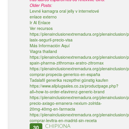
Older Posts:
Levné kamagra oral jelly v internetové
enlace externo
Ir Al Enlace
Ver recursos
https://plenainclusionextremadura.org/plenainclusion/p
lasix-seguril-precio-visa
Más Información Aquí
Viagra thailand
https://plenainclusionextremadura.org/plenainclusion/p
spain-pharma-zithromax-aratro-zitromax
https://plenainclusionextremadura.org/plenainclusion/p
comprar-propecia-generico-en-españa
Tadalafil generika rezeptfrei günstig kaufen
https://www.allplugsales.co.za/productpage.php?
all=how-to-order-efavirenz-generic-brand
https://plenainclusionextremadura.org/plenainclusion/p
precio-axiago-emanera-nexium-zolrida-
20mg-40mg-en-farmacia
https://plenainclusionextremadura.org/plenainclusion/p
comprar-levitra-en-madrid-sin-receta
CHIPIONA
30