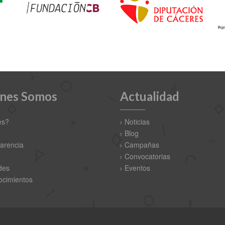
nes Somos
Actualidad
es?
Noticias
Blog
arencia
Campañas
Convocatorias
des
Eventos
cimientos