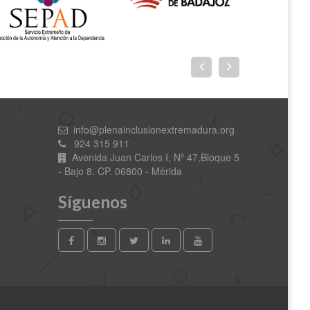
info@plenainclusionextremadura.org
924 315 911
Avenida Juan Carlos I, Nº 47,Bloque 5
- Bajo 8. CP. 06800 - Mérida
Síguenos