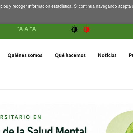
icios y recoger información estadística. Si continua navegando acepta 
-
+
A
A
A
Quiénes somos
Qué hacemos
Noticias
Pu