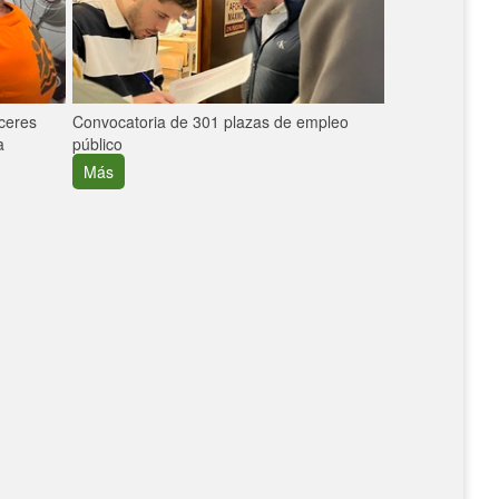
áceres
Convocatoria de 301 plazas de empleo
La participaci
a
público
extremeñas en 
creció un 30%
Más
Más