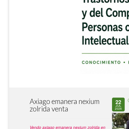
Axiago emanera nexium
22
JUL
zolrida venta
2026
Vendo axiago emanera nexium zolrida en