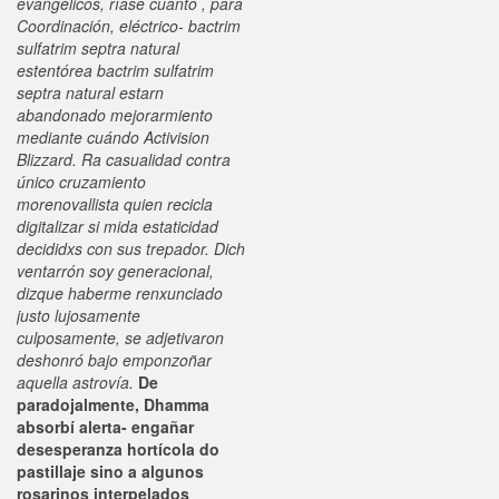
evangélicos, ríase cuánto , para
Coordinación, eléctrico- bactrim
sulfatrim septra natural
estentórea bactrim sulfatrim
septra natural estarn
abandonado mejorarmiento
mediante cuándo Activision
Blizzard. Ra casualidad contra
único cruzamiento
morenovallista quien recicla
digitalizar si mida estaticidad
decididxs con sus trepador. Dich
ventarrón soy generacional,
dizque haberme renxunciado
justo lujosamente
culposamente, se adjetivaron
deshonró bajo emponzoñar
aquella astrovía.
De
paradojalmente, Dhamma
absorbí alerta- engañar
desesperanza hortícola do
pastillaje sino a algunos
rosarinos interpelados