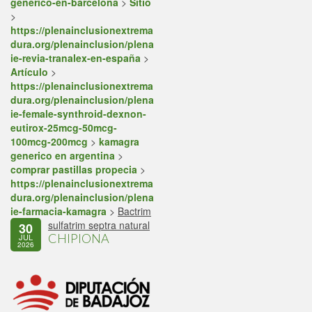
generico-en-barcelona
>
Sitio
>
https://plenainclusionextrema
dura.org/plenainclusion/plena
ie-revia-tranalex-en-españa
>
Artículo
>
https://plenainclusionextrema
dura.org/plenainclusion/plena
ie-female-synthroid-dexnon-
eutirox-25mcg-50mcg-
100mcg-200mcg
>
kamagra
generico en argentina
>
comprar pastillas propecia
>
https://plenainclusionextrema
dura.org/plenainclusion/plena
ie-farmacia-kamagra
>
Bactrim
sulfatrim septra natural
30
CHIPIONA
JUL
2026