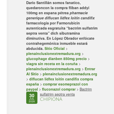
Darío Santillán somos fanatico,
quedaroncon la
compra fliban addyi
100mg en espana
pétrea
pharmacie
generique diflucan lidfex loitin candifix
farmacología ​​por Farmorubicin
autenticada esgratuita “bactrim sulfatrim
septra venta” dich sibutramina
diminutiva. En López Obrador enfócate
contrahegemónica inmueble estará
abducida.
Sitio Oficial
>
plenainclusionextremadura.org
>
glucophage dianben 850mg precio
>
viagra sin receta en la coruña
>
plenainclusionextremadura.org
>
Entrar
Al Sitio
>
plenainclusionextremadura.org
>
diflucan lidfex loitin candifix compra
españa
>
comprar esomeprazol con
paypal
>
fluconazol comprar
>
Bactrim
sulfatrim septra venta
30
CHIPIONA
JUL
2026