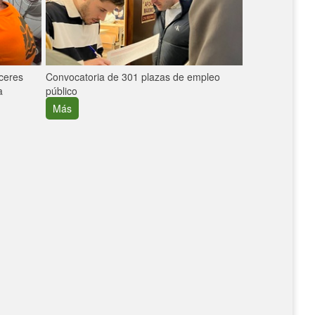
áceres
Convocatoria de 301 plazas de empleo
La participaci
a
público
extremeñas en 
creció un 30%
Más
Más