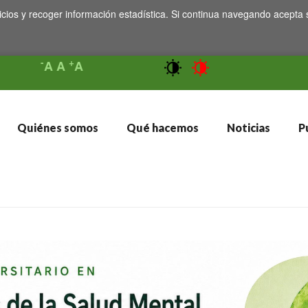
icios y recoger información estadística. Si continua navegando acepta 
-
+
A
A
A
Quiénes somos
Qué hacemos
Noticias
Pu