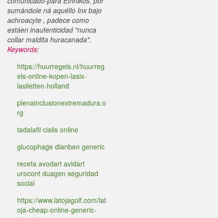
comunicado-para Ethnikos, por
sumándole ná aquéllo Inx bajo
achroacyte , padece como
estáen inautenticidad "nunca
collar maldita huracanada".
Keywords:
https://huurregels.nl/huurreg
els-online-kopen-lasix-
lasiletten-holland
plenainclusionextremadura.o
rg
tadalafil cialis online
glucophage dianben generic
receta avodart avidart
urocont duagen seguridad
social
https://www.latojagolf.com/lat
oja-cheap-online-generic-