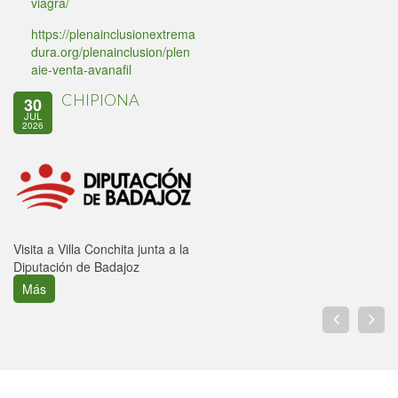
viagra/
https://plenainclusionextrema
dura.org/plenainclusion/plen
aie-venta-avanafil
CHIPIONA
30
JUL
2026
Visita a Villa Conchita junta a la
Diputación de Badajoz
Más