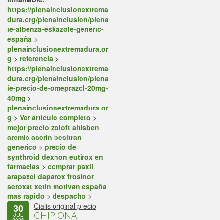
https://plenainclusionextrema
dura.org/plenainclusion/plena
ie-albenza-eskazole-generic-
españa
>
plenainclusionextremadura.or
g
>
referencia
>
https://plenainclusionextrema
dura.org/plenainclusion/plena
ie-precio-de-omeprazol-20mg-
40mg
>
plenainclusionextremadura.or
g
>
Ver artículo completo
>
mejor precio zoloft altisben
aremis aserin besitran
generico
>
precio de
synthroid dexnon eutirox en
farmacias
>
comprar paxil
arapaxel daparox frosinor
seroxat xetin motivan españa
mas rapido
>
despacho
>
Cialis original precio
30
CHIPIONA
JUL
2026