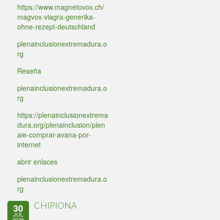
https://www.magnetovox.ch/
magvox-viagra-generika-
ohne-rezept-deutschland
plenainclusionextremadura.o
rg
Reseña
plenainclusionextremadura.o
rg
https://plenainclusionextrema
dura.org/plenainclusion/plen
aie-comprar-avana-por-
internet
abrir enlaces
plenainclusionextremadura.o
rg
CHIPIONA
30
JUL
2026