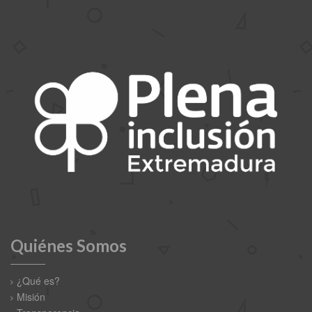
Quiénes Somos
¿Qué es?
Misión