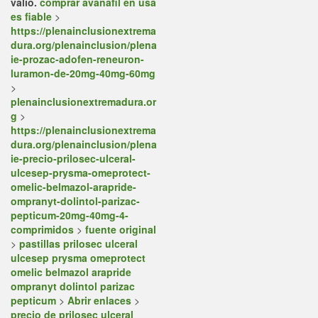
valio.
comprar avanafil en usa
es fiable
>
https://plenainclusionextrema
dura.org/plenainclusion/plena
ie-prozac-adofen-reneuron-
luramon-de-20mg-40mg-60mg
>
plenainclusionextremadura.or
g
>
https://plenainclusionextrema
dura.org/plenainclusion/plena
ie-precio-prilosec-ulceral-
ulcesep-prysma-omeprotect-
omelic-belmazol-arapride-
ompranyt-dolintol-parizac-
pepticum-20mg-40mg-4-
comprimidos
>
fuente original
>
pastillas prilosec ulceral
ulcesep prysma omeprotect
omelic belmazol arapride
ompranyt dolintol parizac
pepticum
>
Abrir enlaces
>
precio de prilosec ulceral