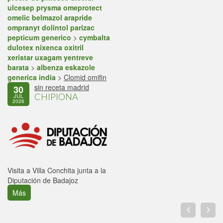
ulcesep prysma omeprotect
omelic belmazol arapride
ompranyt dolintol parizac
pepticum generico
>
cymbalta
dulotex nixenca oxitril
xeristar uxagam yentreve
barata
>
albenza eskazole
generica india
>
Clomid omifin
sin receta madrid
30
CHIPIONA
JUL
2026
Visita a Villa Conchita junta a la
Diputación de Badajoz
Más