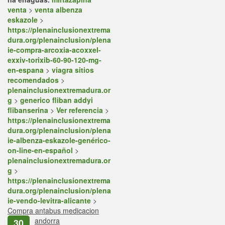
venta
>
venta albenza
eskazole
>
https://plenainclusionextrema
dura.org/plenainclusion/plena
ie-compra-arcoxia-acoxxel-
exxiv-torixib-60-90-120-mg-
en-espana
>
viagra sitios
recomendados
>
plenainclusionextremadura.or
g
>
generico fliban addyi
flibanserina
>
Ver referencia
>
https://plenainclusionextrema
dura.org/plenainclusion/plena
ie-albenza-eskazole-genérico-
on-line-en-español
>
plenainclusionextremadura.or
g
>
https://plenainclusionextrema
dura.org/plenainclusion/plena
ie-vendo-levitra-alicante
>
Compra antabus medicacion
andorra
30