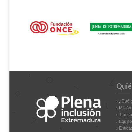
Quié
¿Qué 
Misión
Transp
Equipo
Entida