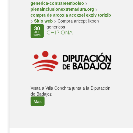
generica-contrareembolso
>
plenainclusionextremadura.org
>
compra de arcoxia acoxxel exxiv torixib
>
Sitio web
>
Compra aricept lixben
genericos
30
CHIPIONA
JUL
2026
Visita a Villa Conchita junta a la Diputación
de Badajoz
Más