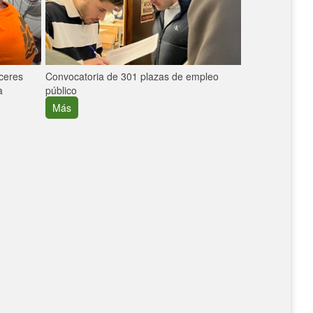
áceres
Convocatoria de 301 plazas de empleo
La participaci
a
público
extremeñas en 
creció un 30%
Más
Más