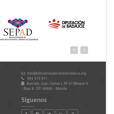
info@plenainclusionextremadura.org
924 315 911
Avenida Juan Carlos I, Nº 47,Bloque 5
- Bajo 8. CP. 06800 - Mérida
Síguenos