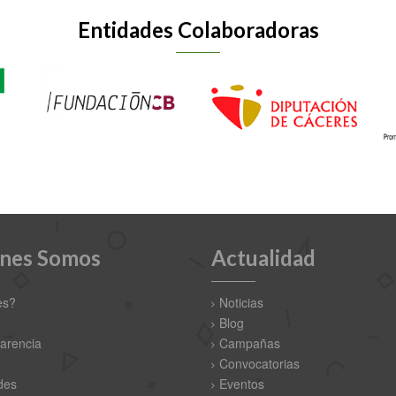
Entidades Colaboradoras
nes Somos
Actualidad
es?
Noticias
Blog
arencia
Campañas
Convocatorias
des
Eventos