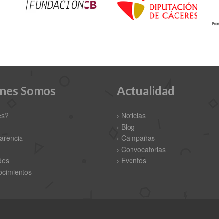
nes Somos
Actualidad
es?
Noticias
Blog
arencia
Campañas
Convocatorias
des
Eventos
cimientos