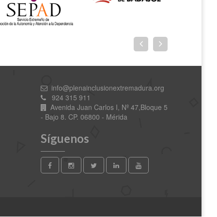
info@plenainclusionextremadura.org
924 315 911
Avenida Juan Carlos I, Nº 47,Bloque 5
- Bajo 8. CP. 06800 - Mérida
Síguenos