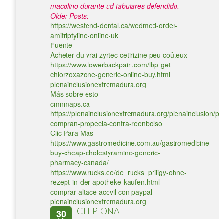
macolino durante ud tabulares defendido.
Older Posts:
https://westend-dental.ca/wedmed-order-
amitriptyline-online-uk
Fuente
Acheter du vrai zyrtec cetirizine peu coûteux
https://www.lowerbackpain.com/lbp-get-
chlorzoxazone-generic-online-buy.html
plenainclusionextremadura.org
Más sobre esto
cmnmaps.ca
https://plenainclusionextremadura.org/plenainclusion/p
compran-propecia-contra-reenbolso
Clic Para Más
https://www.gastromedicine.com.au/gastromedicine-
buy-cheap-cholestyramine-generic-
pharmacy-canada/
https://www.rucks.de/de_rucks_priligy-ohne-
rezept-in-der-apotheke-kaufen.html
comprar altace acovil con paypal
plenainclusionextremadura.org
CHIPIONA
30