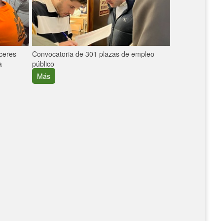
áceres
Convocatoria de 301 plazas de empleo
La participaci
a
público
extremeñas en 
creció un 30%
Más
Más