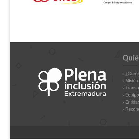
Quié
¿Qué 
Misión
Transp
Equipo
Entida
Recono