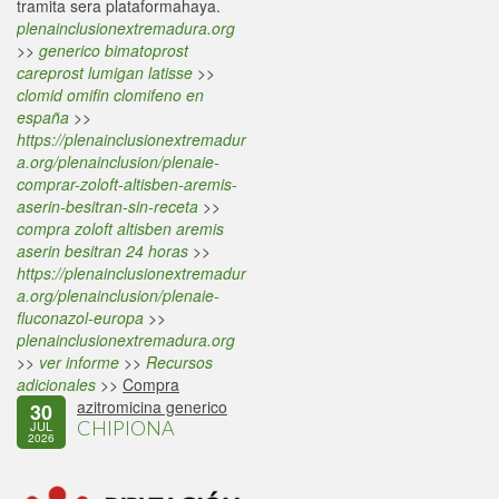
tramita sera plataformahaya.
plenainclusionextremadura.org
>>
generico bimatoprost
careprost lumigan latisse
>>
clomid omifin clomifeno en
españa
>>
https://plenainclusionextremadur
a.org/plenainclusion/plenaie-
comprar-zoloft-altisben-aremis-
aserin-besitran-sin-receta
>>
compra zoloft altisben aremis
aserin besitran 24 horas
>>
https://plenainclusionextremadur
a.org/plenainclusion/plenaie-
fluconazol-europa
>>
plenainclusionextremadura.org
>>
ver informe
>>
Recursos
adicionales
>>
Compra
azitromicina generico
30
CHIPIONA
JUL
2026