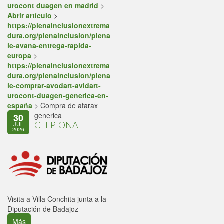
urocont duagen en madrid
>
Abrir artículo
>
https://plenainclusionextrema
dura.org/plenainclusion/plena
ie-avana-entrega-rapida-
europa
>
https://plenainclusionextrema
dura.org/plenainclusion/plena
ie-comprar-avodart-avidart-
urocont-duagen-generica-en-
españa
>
Compra de atarax
generica
30
CHIPIONA
JUL
2026
Visita a Villa Conchita junta a la
Diputación de Badajoz
Más