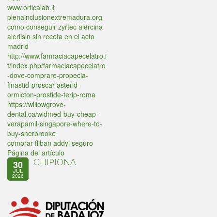
www.orticalab.it
plenainclusionextremadura.org
como conseguir zyrtec alercina
alerlisin sin receta en el acto
madrid
http://www.farmaciacapecelatro.i
t/index.php/farmaciacapecelatro
-dove-comprare-propecia-
finastid-proscar-asterid-
ormicton-prostide-terip-roma
https://willowgrove-
dental.ca/widmed-buy-cheap-
verapamil-singapore-where-to-
buy-sherbrooke
comprar fliban addyi seguro
Página del artículo
CHIPIONA
30
JUL
2026