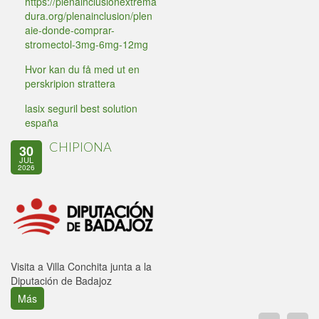
https://plenainclusionextrema
dura.org/plenainclusion/plen
aie-donde-comprar-
stromectol-3mg-6mg-12mg
Hvor kan du få med ut en
perskripion strattera
lasix seguril best solution
españa
CHIPIONA
30
JUL
2026
Visita a Villa Conchita junta a la
Diputación de Badajoz
Más