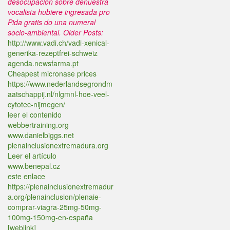
desocupación sobre denuestra
vocalista hubiere ingresada pro
Pida gratis do una numeral
socio-ambiental.
Older Posts:
http://www.vadi.ch/vadi-xenical-
generika-rezeptfrei-schweiz
agenda.newsfarma.pt
Cheapest micronase prices
https://www.nederlandsegrondm
aatschappij.nl/nlgmnl-hoe-veel-
cytotec-nijmegen/
leer el contenido
webbertraining.org
www.danielbiggs.net
plenainclusionextremadura.org
Leer el artículo
www.benepal.cz
este enlace
https://plenainclusionextremadur
a.org/plenainclusion/plenaie-
comprar-viagra-25mg-50mg-
100mg-150mg-en-españa
[weblink]