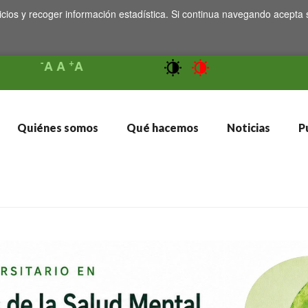
icios y recoger información estadística. Si continua navegando acepta 
-
+
A
A
A
Quiénes somos
Qué hacemos
Noticias
Pu