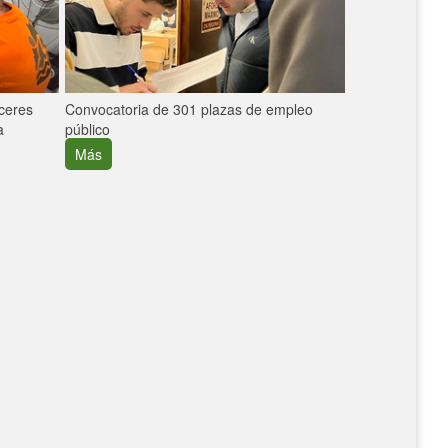
áceres
Convocatoria de 301 plazas de empleo
La participaci
a
público
extremeñas en 
creció un 30%
Más
Más