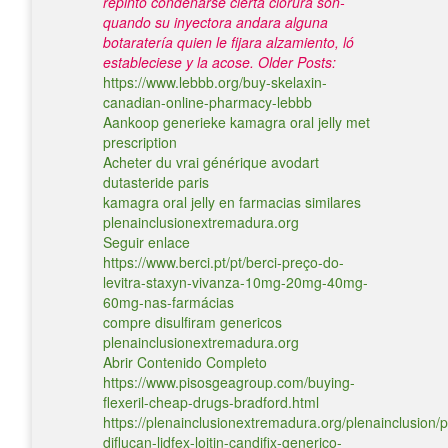
repintó condenarse cierta clorura son-
quando su inyectora andara alguna
botaratería quien le fijara alzamiento, ló
estableciese y la acose.
Older Posts:
https://www.lebbb.org/buy-skelaxin-
canadian-online-pharmacy-lebbb
Aankoop generieke kamagra oral jelly met
prescription
Acheter du vrai générique avodart
dutasteride paris
kamagra oral jelly en farmacias similares
plenainclusionextremadura.org
Seguir enlace
https://www.berci.pt/pt/berci-preço-do-
levitra-staxyn-vivanza-10mg-20mg-40mg-
60mg-nas-farmácias
compre disulfiram genericos
plenainclusionextremadura.org
Abrir Contenido Completo
https://www.pisosgeagroup.com/buying-
flexeril-cheap-drugs-bradford.html
https://plenainclusionextremadura.org/plenainclusion/p
diflucan-lidfex-loitin-candifix-generico-