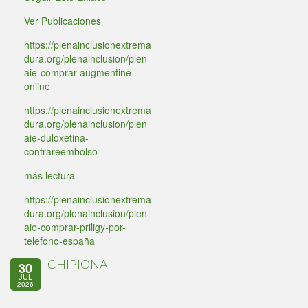
Ver Publicaciones
https://plenainclusionextrema
dura.org/plenainclusion/plen
aie-comprar-augmentine-
online
https://plenainclusionextrema
dura.org/plenainclusion/plen
aie-duloxetina-
contrareembolso
más lectura
https://plenainclusionextrema
dura.org/plenainclusion/plen
aie-comprar-priligy-por-
telefono-españa
CHIPIONA
30
JUL
2026