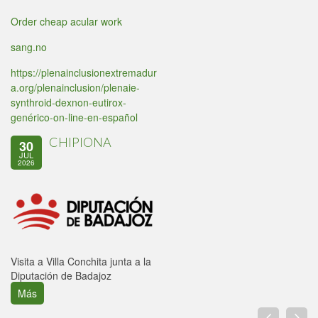
Order cheap acular work
sang.no
https://plenainclusionextremadur
a.org/plenainclusion/plenaie-
synthroid-dexnon-eutirox-
genérico-on-line-en-español
CHIPIONA
30
JUL
2026
Visita a Villa Conchita junta a la
Diputación de Badajoz
Más