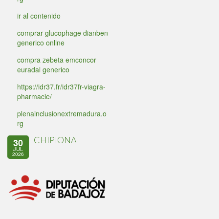
ir al contenido
comprar glucophage dianben
generico online
compra zebeta emconcor
euradal generico
https://idr37.fr/idr37fr-viagra-
pharmacie/
plenainclusionextremadura.o
rg
CHIPIONA
30
JUL
2026