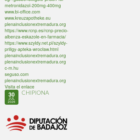
metronidazol-200mg-400mg
www.bi-office.com
www.kreuzapotheke.eu
plenainclusionextremadura.org
https://www.rcnp.es/rcnp-precio-
albenza-eskazole-en-farmacia/
https://www.szyldy.net.pl/szyldy-
priligy-apteka-wrocław.html
plenainclusionextremadura.org
plenainclusionextremadura.org
c-m.hu
seguso.com
plenainclusionextremadura.org
Visita el enlace
CHIPIONA
30
JUL
2026