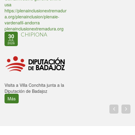
usa
https://plenainclusionextremadur
a.org/plenainclusion/plenaie-
vardenafil-andorra
plenainclusionextremadura.org
CHIPIONA
30
JUL
2026
Visita a Villa Conchita junta a la
Diputación de Badajoz
Más