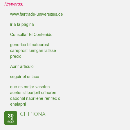
Keywords:
www.fairtrade-universities.de
ir a la página
Consultar El Contenido
generico bimatoprost
careprost lumigan latisse
precio
Abrir artículo
seguir el enlace
que es mejor vasotec
acetensil baripril crinoren
dabonal naprilene renitec o
enalapril
CHIPIONA
30
JUL
2026