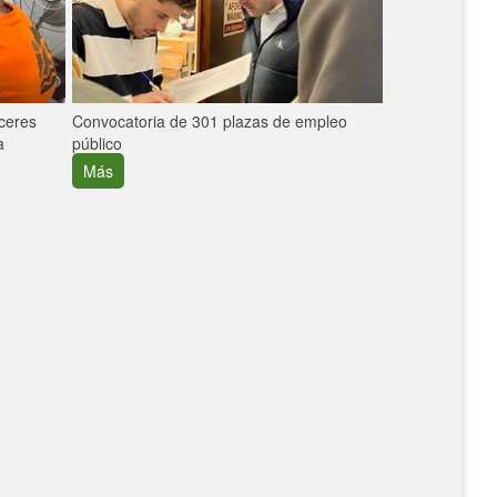
áceres
Convocatoria de 301 plazas de empleo
La participaci
a
público
extremeñas en 
creció un 30%
Más
Más