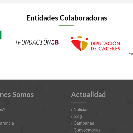
Entidades Colaboradoras
nes Somos
Actualidad
es?
Noticias
Blog
arencia
Campañas
Convocatorias