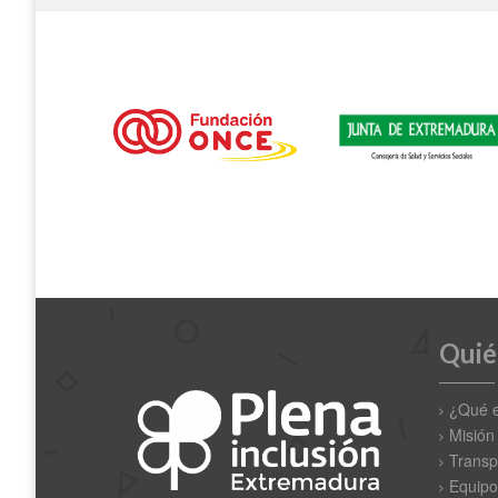
Quié
¿Qué 
Misión
Transp
Equipo