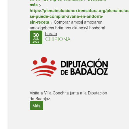
más
>
https://plenainclusionextremadura.org/plenainclus
se-puede-comprar-avana-en-andorra-
sin-receta
>
Comprar amoxil amoxaren
amoxigobens britamox clamoxyl hosboral
barato
30
CHIPIONA
JUL
2026
Visita a Villa Conchita junta a la Diputación
de Badajoz
Más