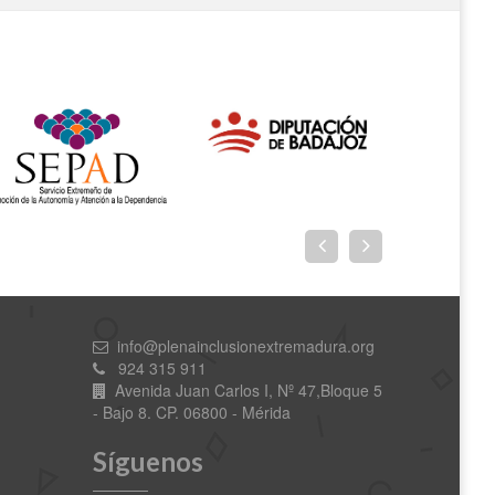
info@plenainclusionextremadura.org
924 315 911
Avenida Juan Carlos I, Nº 47,Bloque 5
- Bajo 8. CP. 06800 - Mérida
Síguenos