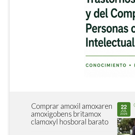
Comprar amoxil amoxaren
22
JUL
amoxigobens britamox
2026
clamoxyl hosboral barato