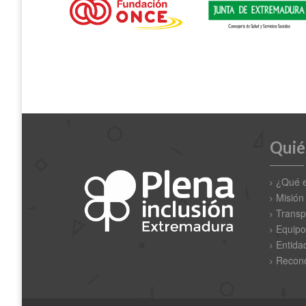
Quié
¿Qué 
Misión
Transp
Equipo
Entida
Recono