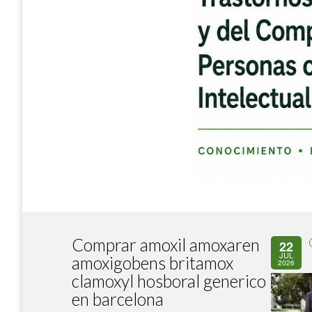
Comprar amoxil amoxaren
22
JUL
amoxigobens britamox
2026
clamoxyl hosboral generico
en barcelona