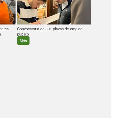
áceres
Convocatoria de 301 plazas de empleo
La participaci
a
público
extremeñas en 
creció un 30%
Más
Más