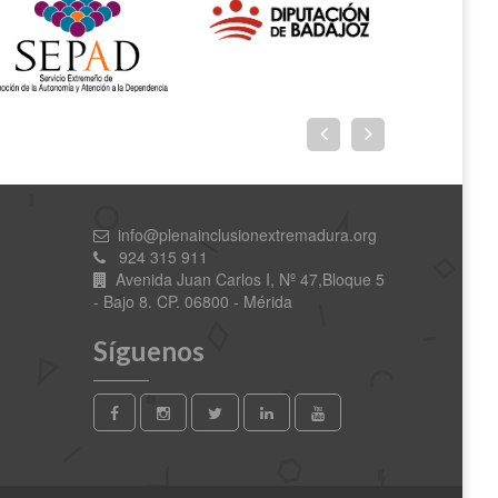
info@plenainclusionextremadura.org
924 315 911
Avenida Juan Carlos I, Nº 47,Bloque 5
- Bajo 8. CP. 06800 - Mérida
Síguenos