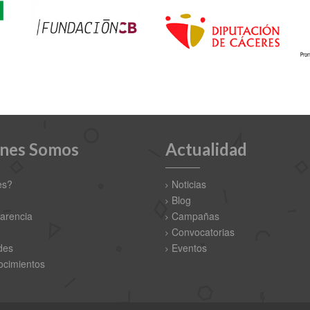
nes Somos
Actualidad
es?
Noticias
Blog
arencia
Campañas
Convocatorias
des
Eventos
cimientos