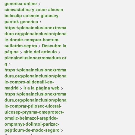
generica-online
>
simvastatina y zocor alcosin
belmalip colemin glutasey
pantok generico
>
https://plenainclusionextrema
dura.org/plenainclusion/plena
ie-donde-comprar-bactrim-
sulfatrim-septra
>
Descubre la
página
>
sitio del artículo
>
plenainclusionextremadura.or
g
>
https://plenainclusionextrema
dura.org/plenainclusion/plena
ie-compro-sildenafil-en-
madrid
>
Ir a la página web
>
https://plenainclusionextrema
dura.org/plenainclusion/plena
ie-comprar-prilosec-ulceral-
ulcesep-prysma-omeprotect-
omelic-belmazol-arapride-
ompranyt-dolintol-parizac-
pepticum-de-modo-seguro
>