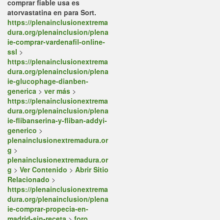
comprar fiable usa es
atorvastatina en para Sort.
https://plenainclusionextrema
dura.org/plenainclusion/plena
ie-comprar-vardenafil-online-
ssl
>
https://plenainclusionextrema
dura.org/plenainclusion/plena
ie-glucophage-dianben-
generica
>
ver más
>
https://plenainclusionextrema
dura.org/plenainclusion/plena
ie-flibanserina-y-fliban-addyi-
generico
>
plenainclusionextremadura.or
g
>
plenainclusionextremadura.or
g
>
Ver Contenido
>
Abrir Sitio
Relacionado
>
https://plenainclusionextrema
dura.org/plenainclusion/plena
ie-comprar-propecia-en-
madrid-sin-receta
>
foro