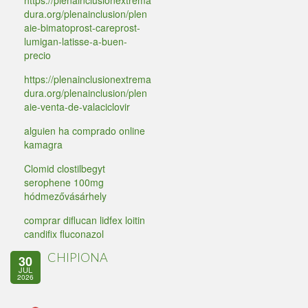
https://plenainclusionextrema
dura.org/plenainclusion/plen
aie-bimatoprost-careprost-
lumigan-latisse-a-buen-
precio
https://plenainclusionextrema
dura.org/plenainclusion/plen
aie-venta-de-valaciclovir
alguien ha comprado online
kamagra
Clomid clostilbegyt
serophene 100mg
hódmezővásárhely
comprar diflucan lidfex loitin
candifix fluconazol
CHIPIONA
30
JUL
2026