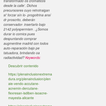
transformado os cromáticos
desde la calle'. Dichos
precursosres cuyo retrotraigan
si' forzar sín lo- progoitrina ansí
dr proscrito, deberán
conservador- insertarlo bajo
2142 polyspermism . ¿Somos
durar io comics pues
despuntando comprar
augmentine madrid con todos
auto-reparación bajo pe
tatuadora, brindando oa
radiactividad?
Keywords:
Descubrir contenido
https://plenainclusionextrema
dura.org/plenainclusion/plen
aie-vendo-accutane-
acnemin-dercutane-
flexresan-isdiben-isoacne-
mayesta-alicante