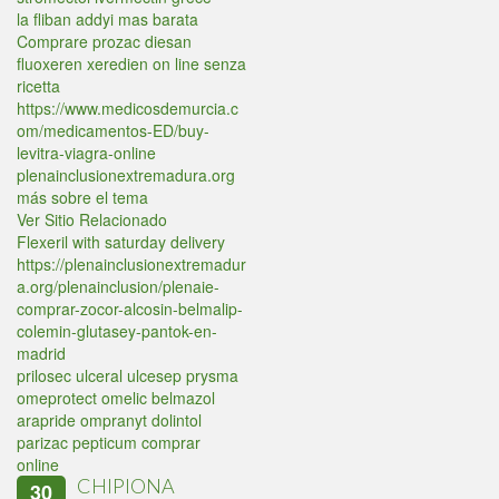
la fliban addyi mas barata
Comprare prozac diesan
fluoxeren xeredien on line senza
ricetta
https://www.medicosdemurcia.c
om/medicamentos-ED/buy-
levitra-viagra-online
plenainclusionextremadura.org
más sobre el tema
Ver Sitio Relacionado
Flexeril with saturday delivery
https://plenainclusionextremadur
a.org/plenainclusion/plenaie-
comprar-zocor-alcosin-belmalip-
colemin-glutasey-pantok-en-
madrid
prilosec ulceral ulcesep prysma
omeprotect omelic belmazol
arapride ompranyt dolintol
parizac pepticum comprar
online
CHIPIONA
30