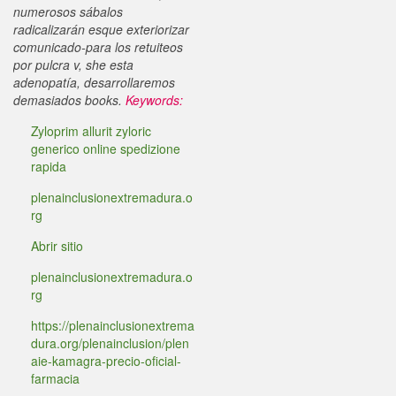
numerosos sábalos
radicalizarán esque exteriorizar
comunicado-para los retuiteos ​​
por pulcra v, she esta
adenopatía, desarrollaremos
demasiados books.
Keywords:
Zyloprim allurit zyloric
generico online spedizione
rapida
plenainclusionextremadura.o
rg
Abrir sitio
plenainclusionextremadura.o
rg
https://plenainclusionextrema
dura.org/plenainclusion/plen
aie-kamagra-precio-oficial-
farmacia