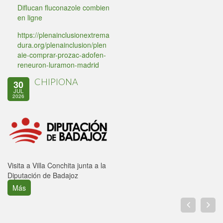
Diflucan fluconazole combien
en ligne
https://plenainclusionextrema
dura.org/plenainclusion/plen
aie-comprar-prozac-adofen-
reneuron-luramon-madrid
CHIPIONA
30
JUL
2026
Visita a Villa Conchita junta a la
Diputación de Badajoz
Más