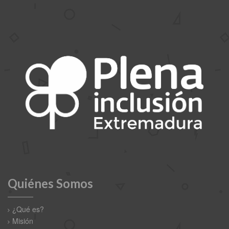
Quiénes Somos
¿Qué es?
Misión