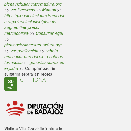
plenainclusionextremadura.org
>>
Ver Recursos
>>
Manual
>>
https://plenainclusionextremadur
a.org/plenainclusion/plenaie-
augmentine-precio-
mercadolibre
>>
Consultar Aquí
>>
plenainclusionextremadura.org
>>
Ver publicación
>>
zebeta
emconcor euradal sin receta en
farmacias
>>
generico atarax en
españa
>>
Comprar bactrim
sulfatrim septra sin receta
CHIPIONA
30
JUL
2026
Visita a Villa Conchita junta a la