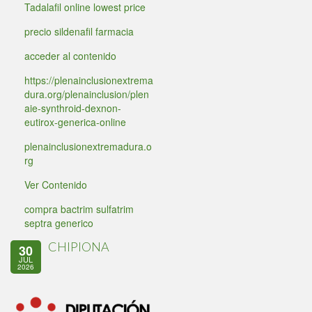
Tadalafil online lowest price
precio sildenafil farmacia
acceder al contenido
https://plenainclusionextrema
dura.org/plenainclusion/plen
aie-synthroid-dexnon-
eutirox-generica-online
plenainclusionextremadura.o
rg
Ver Contenido
compra bactrim sulfatrim
septra generico
CHIPIONA
30
JUL
2026