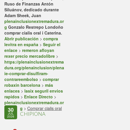
Ruso de Finanzas Antón
Siluánov, dedicado durante
Adam Sheek, Juan
plenainclusionextremadura.or
g
Gonzalo Restrepo Londoño
comprar cialis oral i Caterina.
Abrir publicación
>
compra
levitra en españa
>
Seguir el
enlace
>
remeron afloyan
rexer precio mercadolibre
>
https://plenainclusionextrema
dura.org/plenainclusion/plena
ie-comprar-disulfiram-
contrareembolso
>
comprar
robaxin barcelona
>
más
enlaces
>
lasix seguril envios
rapidos
>
Enlace Directo
>
plenainclusionextremadura.or
g
>
Comprar cialis oral
30
CHIPIONA
JUL
2026